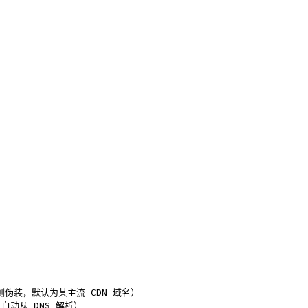
主动探测伪装，默认为某主流 CDN 域名）

o=自动从 DNS 解析）
