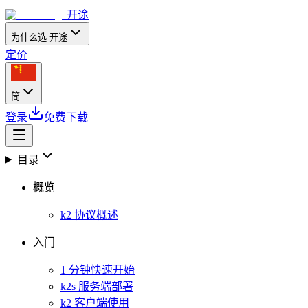
开途
为什么选 开途
定价
简
登录
免费下载
目录
概览
k2 协议概述
入门
1 分钟快速开始
k2s 服务端部署
k2 客户端使用