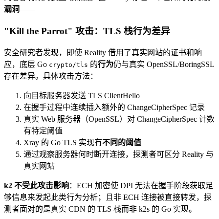
漏洞
——
"Kill the Parrot" 攻击：TLS 栈行为差异
安全研究者发现，即使 Reality 借用了真实网站的证书和响
应，底层 Go
的
行为
仍与真实 OpenSSL/BoringSSL
crypto/tls
存在差异。具体攻击方法：
向目标服务器发送 TLS ClientHello
在握手过程中连续插入额外的 ChangeCipherSpec 记录
真实 Web 服务器（OpenSSL）对 ChangeCipherSpec 计数
有特定阈值
Xray 的 Go TLS 实现有
不同的阈值
通过观察服务器何时断开连接，探测者可区分 Reality 与
真实网站
k2 不受此攻击影响
：ECH 加密使 DPI 无法在握手阶段获取足
够信息来发起此类行为分析；且非 ECH 连接被直接转发，探
测者面对的是真实 CDN 的 TLS 栈而非 k2s 的 Go 实现。