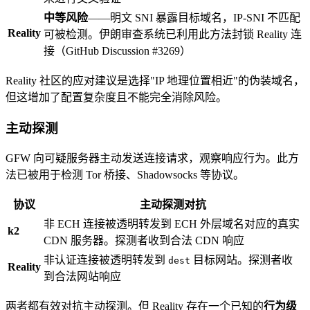
中等风险
——明文 SNI 暴露目标域名，IP-SNI 不匹配
Reality
可被检测。伊朗审查系统已利用此方法封锁 Reality 连
接（GitHub Discussion #3269）
Reality 社区的应对建议是选择"IP 地理位置相近"的伪装域名，
但这增加了配置复杂度且不能完全消除风险。
主动探测
GFW 向可疑服务器主动发送连接请求，观察响应行为。此方
法已被用于检测 Tor 桥接、Shadowsocks 等协议。
协议
主动探测对抗
非 ECH 连接被透明转发到 ECH 外层域名对应的真实
k2
CDN 服务器。探测者收到合法 CDN 响应
非认证连接被透明转发到
目标网站。探测者收
dest
Reality
到合法网站响应
两者都有效对抗主动探测。但 Reality 存在一个已知的
行为级