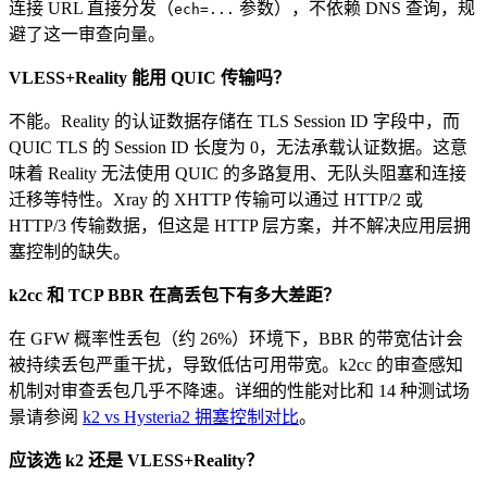
连接 URL 直接分发（
参数），不依赖 DNS 查询，规
ech=...
避了这一审查向量。
VLESS+Reality 能用 QUIC 传输吗？
不能。Reality 的认证数据存储在 TLS Session ID 字段中，而
QUIC TLS 的 Session ID 长度为 0，无法承载认证数据。这意
味着 Reality 无法使用 QUIC 的多路复用、无队头阻塞和连接
迁移等特性。Xray 的 XHTTP 传输可以通过 HTTP/2 或
HTTP/3 传输数据，但这是 HTTP 层方案，并不解决应用层拥
塞控制的缺失。
k2cc 和 TCP BBR 在高丢包下有多大差距？
在 GFW 概率性丢包（约 26%）环境下，BBR 的带宽估计会
被持续丢包严重干扰，导致低估可用带宽。k2cc 的审查感知
机制对审查丢包几乎不降速。详细的性能对比和 14 种测试场
景请参阅
k2 vs Hysteria2 拥塞控制对比
。
应该选 k2 还是 VLESS+Reality？