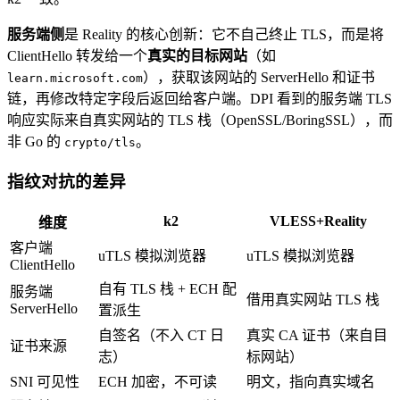
服务端侧
是 Reality 的核心创新：它不自己终止 TLS，而是将
ClientHello 转发给一个
真实的目标网站
（如
），获取该网站的 ServerHello 和证书
learn.microsoft.com
链，再修改特定字段后返回给客户端。DPI 看到的服务端 TLS
响应实际来自真实网站的 TLS 栈（OpenSSL/BoringSSL），而
非 Go 的
。
crypto/tls
指纹对抗的差异
k2
VLESS+Reality
维度
客户端
uTLS 模拟浏览器
uTLS 模拟浏览器
ClientHello
自有 TLS 栈 + ECH 配
服务端
借用真实网站 TLS 栈
ServerHello
置派生
自签名（不入 CT 日
真实 CA 证书（来自目
证书来源
志）
标网站）
SNI 可见性
ECH 加密，不可读
明文，指向真实域名