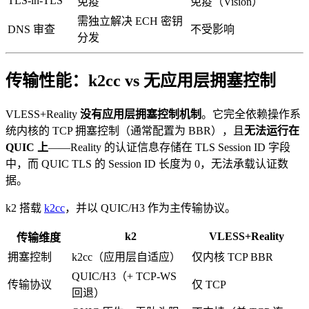
TLS-in-TLS
免疫
免疫（Vision）
需独立解决 ECH 密钥
DNS 审查
不受影响
分发
传输性能：k2cc vs 无应用层拥塞控制
VLESS+Reality
没有应用层拥塞控制机制
。它完全依赖操作系
统内核的 TCP 拥塞控制（通常配置为 BBR），且
无法运行在
QUIC 上
——Reality 的认证信息存储在 TLS Session ID 字段
中，而 QUIC TLS 的 Session ID 长度为 0，无法承载认证数
据。
k2 搭载
k2cc
，并以 QUIC/H3 作为主传输协议。
k2
VLESS+Reality
传输维度
拥塞控制
k2cc（应用层自适应）
仅内核 TCP BBR
QUIC/H3（+ TCP-WS
传输协议
仅 TCP
回退）