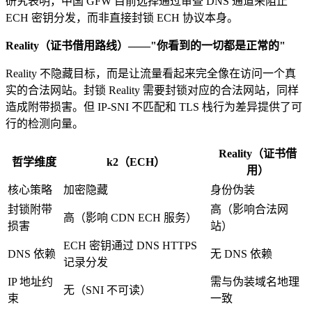
研究表明，中国 GFW 目前选择通过审查 DNS 通道来阻止
ECH 密钥分发，而非直接封锁 ECH 协议本身。
Reality（证书借用路线）——"你看到的一切都是正常的"
Reality 不隐藏目标，而是让流量看起来完全像在访问一个真
实的合法网站。封锁 Reality 需要封锁对应的合法网站，同样
造成附带损害。但 IP-SNI 不匹配和 TLS 栈行为差异提供了可
行的检测向量。
Reality（证书借
哲学维度
k2（ECH）
用）
核心策略
加密隐藏
身份伪装
封锁附带
高（影响合法网
高（影响 CDN ECH 服务）
损害
站）
ECH 密钥通过 DNS HTTPS
DNS 依赖
无 DNS 依赖
记录分发
IP 地址约
需与伪装域名地理
无（SNI 不可读）
束
一致