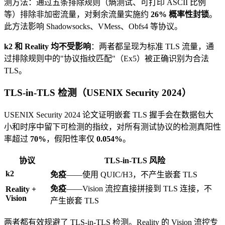
测方法：通过五条排除规则（熵测试、可打印 ASCII 比例
等）排除非加密流量，对剩余流量实施约
26% 概率性封锁
。
此方法影响 Shadowsocks、VMess、Obfs4 等协议。
k2 和 Reality 均不受影响
：两者都呈现为标准 TLS 流量，通
过排除规则中的"协议指纹匹配"（Ex5）被正确识别为合法
TLS。
TLS-in-TLS 检测（USENIX Security 2024）
USENIX Security 2024 论文证明嵌套 TLS 握手会在数据包大
小和时序中留下可检测的指纹，对所有测试协议的检测真阳性
率超过
70%
，假阳性率仅
0.054%
。
协议
TLS-in-TLS 风险
k2
免疫
——使用 QUIC/H3，不产生嵌套 TLS
免疫
——Vision 流控直接拼接到 TLS 连接，不
Reality +
Vision
产生嵌套 TLS
两者都有效规避了 TLS-in-TLS 检测。Reality 的 Vision 流控专