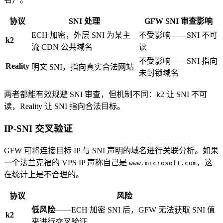
协议
SNI 处理
GFW SNI 审查影响
ECH 加密，外层 SNI 为某主
不受影响——SNI 不可
k2
流 CDN 公共域名
读
不受影响——SNI 指向
Reality
明文 SNI，指向真实合法网站
未封锁域名
两者都能有效规避 SNI 审查，但机制不同：k2 让 SNI 不可
读，Reality 让 SNI 指向合法目标。
IP-SNI 交叉验证
GFW 可将连接目标 IP 与 SNI 声明的域名进行关联分析。如果
一个法兰克福的 VPS IP 声称自己是
，这
www.microsoft.com
在统计上是不合理的。
协议
风险
低风险
——ECH 加密 SNI 后，GFW 无法获取 SNI 值
k2
来进行交叉验证