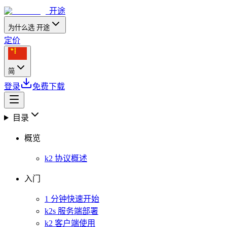
开途
为什么选 开途
定价
简
登录
免费下载
目录
概览
k2 协议概述
入门
1 分钟快速开始
k2s 服务端部署
k2 客户端使用