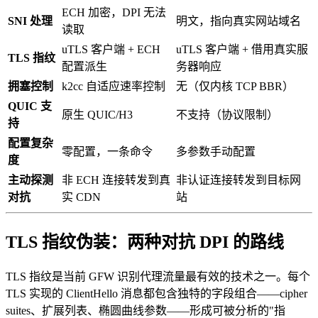
ECH 加密，DPI 无法
SNI 处理
明文，指向真实网站域名
读取
uTLS 客户端 + ECH
uTLS 客户端 + 借用真实服
TLS 指纹
配置派生
务器响应
拥塞控制
k2cc 自适应速率控制
无（仅内核 TCP BBR）
QUIC 支
原生 QUIC/H3
不支持（协议限制）
持
配置复杂
零配置，一条命令
多参数手动配置
度
主动探测
非 ECH 连接转发到真
非认证连接转发到目标网
对抗
实 CDN
站
TLS 指纹伪装：两种对抗 DPI 的路线
TLS 指纹是当前 GFW 识别代理流量最有效的技术之一。每个
TLS 实现的 ClientHello 消息都包含独特的字段组合——cipher
suites、扩展列表、椭圆曲线参数——形成可被分析的"指