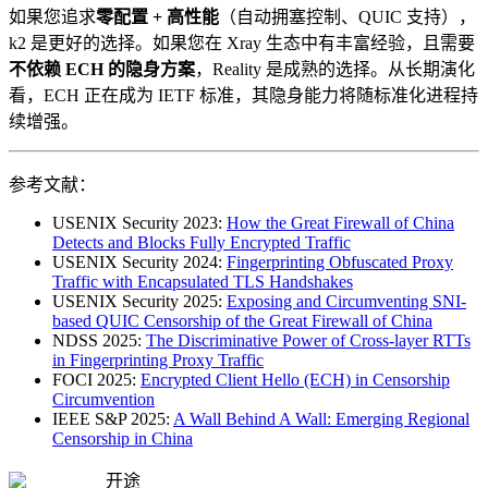
如果您追求
零配置 + 高性能
（自动拥塞控制、QUIC 支持），
k2 是更好的选择。如果您在 Xray 生态中有丰富经验，且需要
不依赖 ECH 的隐身方案
，Reality 是成熟的选择。从长期演化
看，ECH 正在成为 IETF 标准，其隐身能力将随标准化进程持
续增强。
参考文献：
USENIX Security 2023:
How the Great Firewall of China
Detects and Blocks Fully Encrypted Traffic
USENIX Security 2024:
Fingerprinting Obfuscated Proxy
Traffic with Encapsulated TLS Handshakes
USENIX Security 2025:
Exposing and Circumventing SNI-
based QUIC Censorship of the Great Firewall of China
NDSS 2025:
The Discriminative Power of Cross-layer RTTs
in Fingerprinting Proxy Traffic
FOCI 2025:
Encrypted Client Hello (ECH) in Censorship
Circumvention
IEEE S&P 2025:
A Wall Behind A Wall: Emerging Regional
Censorship in China
开途