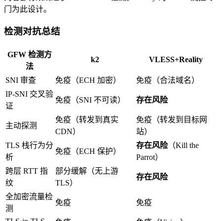
门为此设计。
检测对抗总结
GFW 检测方
k2
VLESS+Reality
法
SNI 审查
免疫（ECH 加密）
免疫（合法域名）
IP-SNI 交叉验
免疫（SNI 不可读）
存在风险
证
免疫（转发到真实
免疫（转发到目标网
主动探测
CDN）
站）
TLS 栈行为分
存在风险
（Kill the
免疫（ECH 保护）
析
Parrot）
跨层 RTT 指
部分缓解（无上游
存在风险
纹
TLS）
全加密流量检
免疫
免疫
测