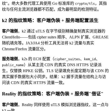
纹"。绝大多数代理工具使用 Go 标准库的
，其指
crypto/tls
纹与任何主流浏览器都不匹配，成为最明显的检测特征。
k2 的指纹策略：客户端伪装 + 服务端配置派生
客户端侧
，k2 通过 uTLS 在字节级别精确复制真实浏览器的
ClientHello——包括 cipher suites 顺序、ALPN 扩展、GREASE
随机填充等。JA3/JA4 分析工具无法将 k2 流量与真实
Chrome/Firefox 流量区分。
服务端侧
，k2s 的 ECH 配置（
、
、
cipher_suites
kem_id
）从某主流 CDN 的真实 DNS HTTPS 记录派
public_name
生，仅替换 HPKE 公钥。TLS 记录填充长度定期与该 CDN 的
真实握手数据包大小同步。结果：k2 握手流量在结构上与访
问该 CDN 的真实 HTTPS 流量一致。
Reality 的指纹策略：客户端伪装 + 服务端"借证"
客户端侧
，Reality 同样使用 uTLS 模拟浏览器指纹，这一点与
k2 一致。