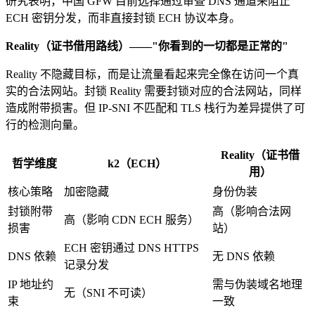
研究表明，中国 GFW 目前选择通过审查 DNS 通道来阻止
ECH 密钥分发，而非直接封锁 ECH 协议本身。
Reality（证书借用路线）——"你看到的一切都是正常的"
Reality 不隐藏目标，而是让流量看起来完全像在访问一个真
实的合法网站。封锁 Reality 需要封锁对应的合法网站，同样
造成附带损害。但 IP-SNI 不匹配和 TLS 栈行为差异提供了可
行的检测向量。
Reality（证书借
哲学维度
k2（ECH）
用）
核心策略
加密隐藏
身份伪装
封锁附带
高（影响合法网
高（影响 CDN ECH 服务）
损害
站）
ECH 密钥通过 DNS HTTPS
DNS 依赖
无 DNS 依赖
记录分发
IP 地址约
需与伪装域名地理
无（SNI 不可读）
束
一致