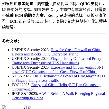
如果您追求
零配置 + 高性能
（自动拥塞控制、QUIC 支持），
k2 是更好的选择。如果您在 Xray 生态中有丰富经验，且需要
不依赖 ECH 的隐身方案
，Reality 是成熟的选择。从长期演化
看，ECH 正在成为 IETF 标准，其隐身能力将随标准化进程持
续增强。
参考文献：
USENIX Security 2023:
How the Great Firewall of China
Detects and Blocks Fully Encrypted Traffic
USENIX Security 2024:
Fingerprinting Obfuscated Proxy
Traffic with Encapsulated TLS Handshakes
USENIX Security 2025:
Exposing and Circumventing SNI-
based QUIC Censorship of the Great Firewall of China
NDSS 2025:
The Discriminative Power of Cross-layer RTTs
in Fingerprinting Proxy Traffic
FOCI 2025:
Encrypted Client Hello (ECH) in Censorship
Circumvention
IEEE S&P 2025:
A Wall Behind A Wall: Emerging Regional
Censorship in China
开途