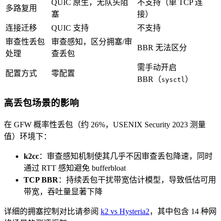
QUIC 原生，无队头阻
不支持（单 TCP 连
多路复用
塞
接）
连接迁移
QUIC 支持
不支持
审查性丢包
审查感知，区分拥塞/审
BBR 无法区分
处理
查丢包
需手动开启
配置方式
零配置
BBR（
）
sysctl
高丢包场景的影响
在 GFW 概率性丢包（约 26%，USENIX Security 2023 测量
值）环境下：
k2cc
：审查感知机制使其几乎不因审查丢包降速，同时
通过 RTT 感知避免 bufferbloat
TCP BBR
：持续丢包干扰带宽估计模型，导致低估可用
带宽，吞吐量显著下降
详细的拥塞控制对比请参阅
k2 vs Hysteria2
，其中包含 14 种网