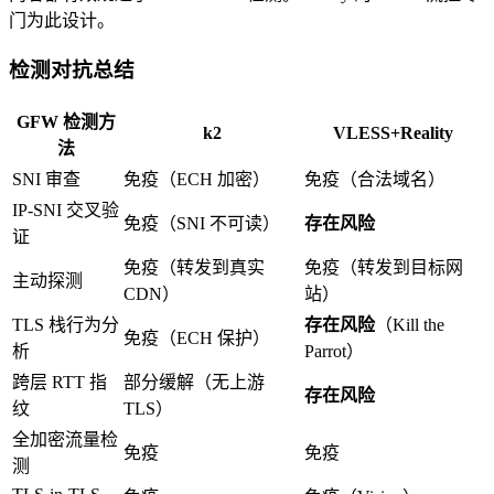
门为此设计。
检测对抗总结
GFW 检测方
k2
VLESS+Reality
法
SNI 审查
免疫（ECH 加密）
免疫（合法域名）
IP-SNI 交叉验
免疫（SNI 不可读）
存在风险
证
免疫（转发到真实
免疫（转发到目标网
主动探测
CDN）
站）
TLS 栈行为分
存在风险
（Kill the
免疫（ECH 保护）
析
Parrot）
跨层 RTT 指
部分缓解（无上游
存在风险
纹
TLS）
全加密流量检
免疫
免疫
测