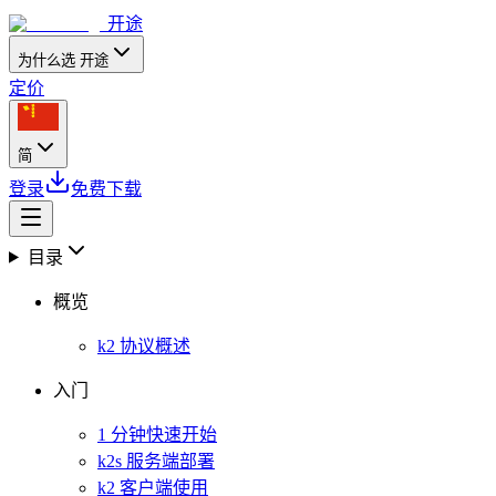
开途
为什么选 开途
定价
简
登录
免费下载
目录
概览
k2 协议概述
入门
1 分钟快速开始
k2s 服务端部署
k2 客户端使用