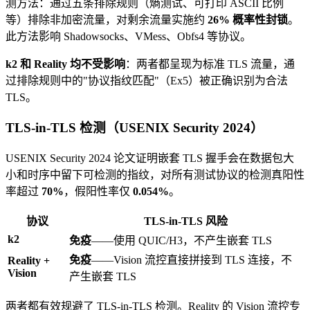
测方法：通过五条排除规则（熵测试、可打印 ASCII 比例
等）排除非加密流量，对剩余流量实施约
26% 概率性封锁
。
此方法影响 Shadowsocks、VMess、Obfs4 等协议。
k2 和 Reality 均不受影响
：两者都呈现为标准 TLS 流量，通
过排除规则中的"协议指纹匹配"（Ex5）被正确识别为合法
TLS。
TLS-in-TLS 检测（USENIX Security 2024）
USENIX Security 2024 论文证明嵌套 TLS 握手会在数据包大
小和时序中留下可检测的指纹，对所有测试协议的检测真阳性
率超过
70%
，假阳性率仅
0.054%
。
协议
TLS-in-TLS 风险
k2
免疫
——使用 QUIC/H3，不产生嵌套 TLS
免疫
——Vision 流控直接拼接到 TLS 连接，不
Reality +
Vision
产生嵌套 TLS
两者都有效规避了 TLS-in-TLS 检测。Reality 的 Vision 流控专