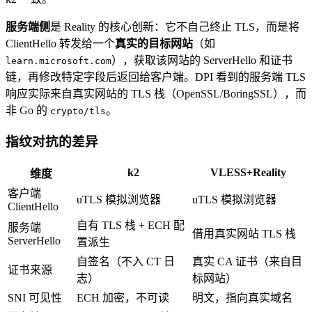
服务端侧
是 Reality 的核心创新：它不自己终止 TLS，而是将
ClientHello 转发给一个
真实的目标网站
（如
），获取该网站的 ServerHello 和证书
learn.microsoft.com
链，再修改特定字段后返回给客户端。DPI 看到的服务端 TLS
响应实际来自真实网站的 TLS 栈（OpenSSL/BoringSSL），而
非 Go 的
。
crypto/tls
指纹对抗的差异
k2
VLESS+Reality
维度
客户端
uTLS 模拟浏览器
uTLS 模拟浏览器
ClientHello
自有 TLS 栈 + ECH 配
服务端
借用真实网站 TLS 栈
ServerHello
置派生
自签名（不入 CT 日
真实 CA 证书（来自目
证书来源
志）
标网站）
SNI 可见性
ECH 加密，不可读
明文，指向真实域名