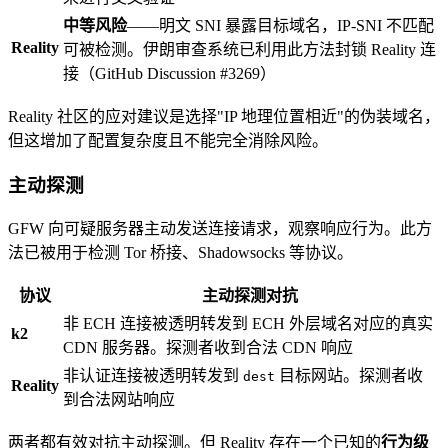
中等风险
——明文 SNI 暴露目标域名，IP-SNI 不匹配
Reality
可被检测。伊朗审查系统已利用此方法封锁 Reality 连
接（GitHub Discussion #3269）
Reality 社区的应对建议是选择"IP 地理位置相近"的伪装域名，
但这增加了配置复杂度且不能完全消除风险。
主动探测
GFW 向可疑服务器主动发送连接请求，观察响应行为。此方
法已被用于检测 Tor 桥接、Shadowsocks 等协议。
协议
主动探测对抗
非 ECH 连接被透明转发到 ECH 外层域名对应的真实
k2
CDN 服务器。探测者收到合法 CDN 响应
非认证连接被透明转发到
目标网站。探测者收
dest
Reality
到合法网站响应
两者都有效对抗主动探测。但 Reality 存在一个已知的
行为级