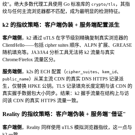
纹"。绝大多数代理工具使用 Go 标准库的
，其指
crypto/tls
纹与任何主流浏览器都不匹配，成为最明显的检测特征。
k2 的指纹策略：客户端伪装 + 服务端配置派生
客户端侧
，k2 通过 uTLS 在字节级别精确复制真实浏览器的
ClientHello——包括 cipher suites 顺序、ALPN 扩展、GREASE
随机填充等。JA3/JA4 分析工具无法将 k2 流量与真实
Chrome/Firefox 流量区分。
服务端侧
，k2s 的 ECH 配置（
、
、
cipher_suites
kem_id
）从某主流 CDN 的真实 DNS HTTPS 记录派
public_name
生，仅替换 HPKE 公钥。TLS 记录填充长度定期与该 CDN 的
真实握手数据包大小同步。结果：k2 握手流量在结构上与访
问该 CDN 的真实 HTTPS 流量一致。
Reality 的指纹策略：客户端伪装 + 服务端"借证"
客户端侧
，Reality 同样使用 uTLS 模拟浏览器指纹，这一点与
k2 一致。