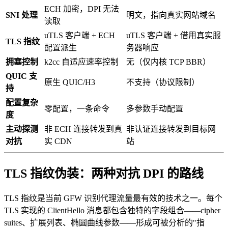
ECH 加密，DPI 无法
SNI 处理
明文，指向真实网站域名
读取
uTLS 客户端 + ECH
uTLS 客户端 + 借用真实服
TLS 指纹
配置派生
务器响应
拥塞控制
k2cc 自适应速率控制
无（仅内核 TCP BBR）
QUIC 支
原生 QUIC/H3
不支持（协议限制）
持
配置复杂
零配置，一条命令
多参数手动配置
度
主动探测
非 ECH 连接转发到真
非认证连接转发到目标网
对抗
实 CDN
站
TLS 指纹伪装：两种对抗 DPI 的路线
TLS 指纹是当前 GFW 识别代理流量最有效的技术之一。每个
TLS 实现的 ClientHello 消息都包含独特的字段组合——cipher
suites、扩展列表、椭圆曲线参数——形成可被分析的"指