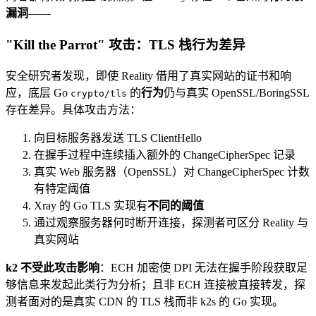
漏洞
——
"Kill the Parrot" 攻击：TLS 栈行为差异
安全研究者发现，即使 Reality 借用了真实网站的证书和响
应，底层 Go
的
行为
仍与真实 OpenSSL/BoringSSL
crypto/tls
存在差异。具体攻击方法：
向目标服务器发送 TLS ClientHello
在握手过程中连续插入额外的 ChangeCipherSpec 记录
真实 Web 服务器（OpenSSL）对 ChangeCipherSpec 计数
有特定阈值
Xray 的 Go TLS 实现有
不同的阈值
通过观察服务器何时断开连接，探测者可区分 Reality 与
真实网站
k2 不受此攻击影响
：ECH 加密使 DPI 无法在握手阶段获取足
够信息来发起此类行为分析；且非 ECH 连接被直接转发，探
测者面对的是真实 CDN 的 TLS 栈而非 k2s 的 Go 实现。