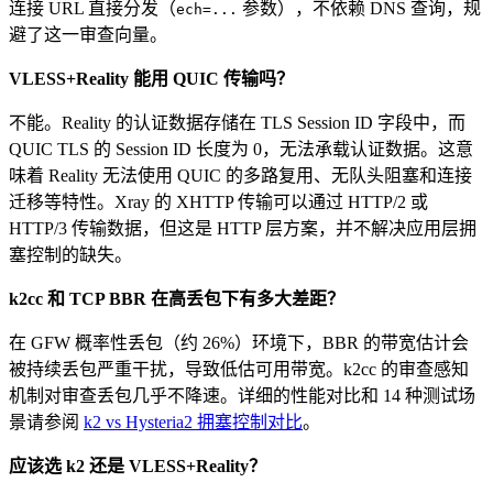
连接 URL 直接分发（
参数），不依赖 DNS 查询，规
ech=...
避了这一审查向量。
VLESS+Reality 能用 QUIC 传输吗？
不能。Reality 的认证数据存储在 TLS Session ID 字段中，而
QUIC TLS 的 Session ID 长度为 0，无法承载认证数据。这意
味着 Reality 无法使用 QUIC 的多路复用、无队头阻塞和连接
迁移等特性。Xray 的 XHTTP 传输可以通过 HTTP/2 或
HTTP/3 传输数据，但这是 HTTP 层方案，并不解决应用层拥
塞控制的缺失。
k2cc 和 TCP BBR 在高丢包下有多大差距？
在 GFW 概率性丢包（约 26%）环境下，BBR 的带宽估计会
被持续丢包严重干扰，导致低估可用带宽。k2cc 的审查感知
机制对审查丢包几乎不降速。详细的性能对比和 14 种测试场
景请参阅
k2 vs Hysteria2 拥塞控制对比
。
应该选 k2 还是 VLESS+Reality？