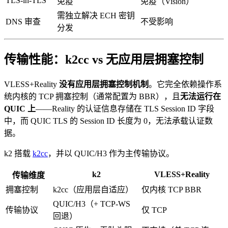
TLS-in-TLS
免疫
免疫（Vision）
需独立解决 ECH 密钥
DNS 审查
不受影响
分发
传输性能：k2cc vs 无应用层拥塞控制
VLESS+Reality
没有应用层拥塞控制机制
。它完全依赖操作系
统内核的 TCP 拥塞控制（通常配置为 BBR），且
无法运行在
QUIC 上
——Reality 的认证信息存储在 TLS Session ID 字段
中，而 QUIC TLS 的 Session ID 长度为 0，无法承载认证数
据。
k2 搭载
k2cc
，并以 QUIC/H3 作为主传输协议。
k2
VLESS+Reality
传输维度
拥塞控制
k2cc（应用层自适应）
仅内核 TCP BBR
QUIC/H3（+ TCP-WS
传输协议
仅 TCP
回退）