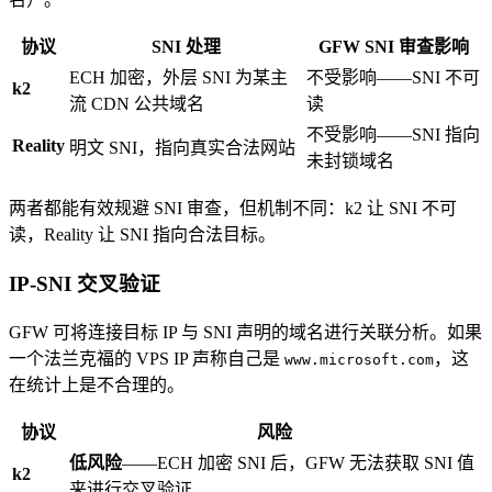
协议
SNI 处理
GFW SNI 审查影响
ECH 加密，外层 SNI 为某主
不受影响——SNI 不可
k2
流 CDN 公共域名
读
不受影响——SNI 指向
Reality
明文 SNI，指向真实合法网站
未封锁域名
两者都能有效规避 SNI 审查，但机制不同：k2 让 SNI 不可
读，Reality 让 SNI 指向合法目标。
IP-SNI 交叉验证
GFW 可将连接目标 IP 与 SNI 声明的域名进行关联分析。如果
一个法兰克福的 VPS IP 声称自己是
，这
www.microsoft.com
在统计上是不合理的。
协议
风险
低风险
——ECH 加密 SNI 后，GFW 无法获取 SNI 值
k2
来进行交叉验证