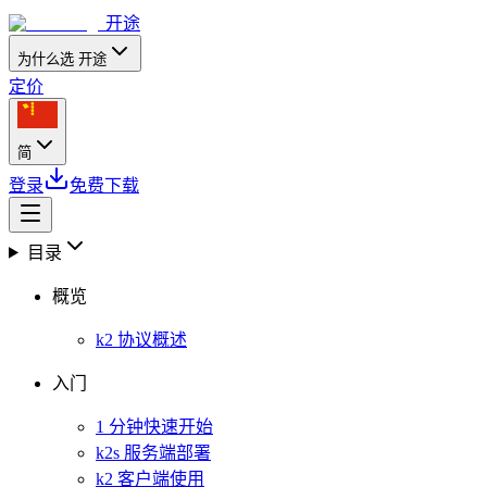
开途
为什么选 开途
定价
简
登录
免费下载
目录
概览
k2 协议概述
入门
1 分钟快速开始
k2s 服务端部署
k2 客户端使用