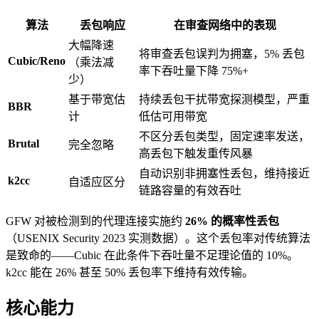
算法
丢包响应
在审查网络中的表现
大幅降速
将审查丢包误判为拥塞，5% 丢包
Cubic/Reno
（乘法减
率下吞吐量下降 75%+
少）
基于带宽估
持续丢包干扰带宽探测模型，严重
BBR
计
低估可用带宽
不区分丢包类型，固定速率发送，
Brutal
完全忽略
高丢包下触发重传风暴
自动识别非拥塞性丢包，维持接近
k2cc
自适应区分
链路容量的有效吞吐
GFW 对被检测到的代理连接实施约
26% 的概率性丢包
（USENIX Security 2023 实测数据）。这个丢包率对传统算法
是致命的——Cubic 在此条件下吞吐量不足理论值的 10%。
k2cc 能在 26% 甚至 50% 丢包率下维持有效传输。
核心能力