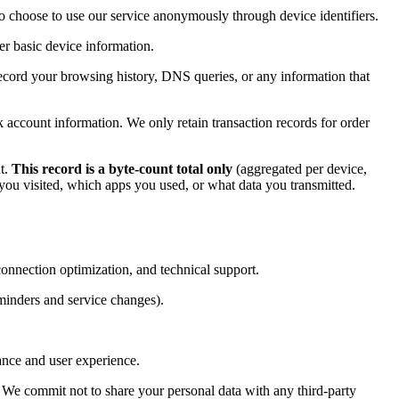
so choose to use our service anonymously through device identifiers.
er basic device information.
ecord your browsing history, DNS queries, or any information that
 account information. We only retain transaction records for order
nt.
This record is a byte-count total only
(aggregated per device,
u visited, which apps you used, or what data you transmitted.
connection optimization, and technical support.
minders and service changes).
ance and user experience.
. We commit not to share your personal data with any third-party