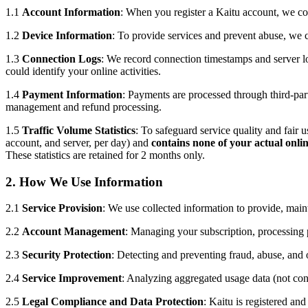
1.1
Account Information
: When you register a Kaitu account, we col
1.2
Device Information
: To provide services and prevent abuse, we c
1.3
Connection Logs
: We record connection timestamps and server lo
could identify your online activities.
1.4
Payment Information
: Payments are processed through third-par
management and refund processing.
1.5
Traffic Volume Statistics
: To safeguard service quality and fair 
account, and server, per day) and
contains none of your actual onlin
These statistics are retained for 2 months only.
2. How We Use Information
2.1
Service Provision
: We use collected information to provide, main
2.2
Account Management
: Managing your subscription, processing 
2.3
Security Protection
: Detecting and preventing fraud, abuse, and ot
2.4
Service Improvement
: Analyzing aggregated usage data (not con
2.5
Legal Compliance and Data Protection
: Kaitu is registered an