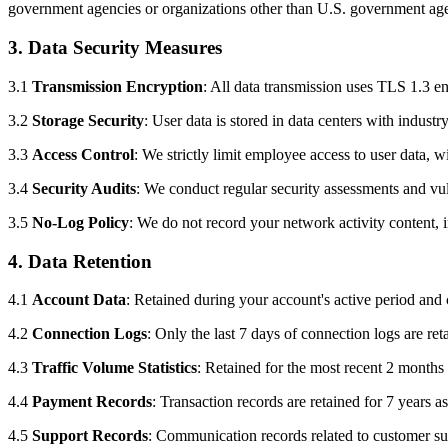
government agencies or organizations other than U.S. government age
3. Data Security Measures
3.1
Transmission Encryption
: All data transmission uses TLS 1.3
3.2
Storage Security
: User data is stored in data centers with indust
3.3
Access Control
: We strictly limit employee access to user data, 
3.4
Security Audits
: We conduct regular security assessments and vul
3.5
No-Log Policy
: We do not record your network activity content, i
4. Data Retention
4.1
Account Data
: Retained during your account's active period and 
4.2
Connection Logs
: Only the last 7 days of connection logs are re
4.3
Traffic Volume Statistics
: Retained for the most recent 2 months 
4.4
Payment Records
: Transaction records are retained for 7 years as
4.5
Support Records
: Communication records related to customer supp