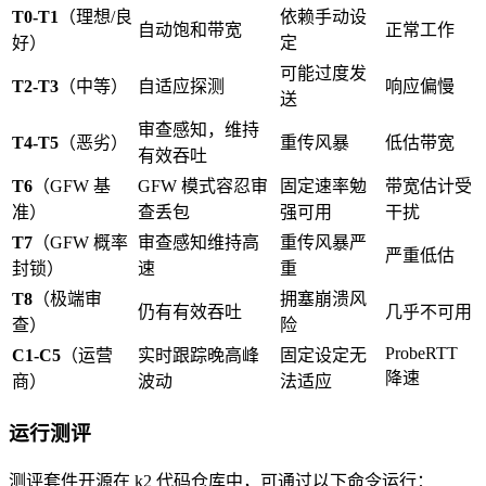
T0-T1
（理想/良
依赖手动设
自动饱和带宽
正常工作
好）
定
可能过度发
T2-T3
（中等）
自适应探测
响应偏慢
送
审查感知，维持
T4-T5
（恶劣）
重传风暴
低估带宽
有效吞吐
T6
（GFW 基
GFW 模式容忍审
固定速率勉
带宽估计受
准）
查丢包
强可用
干扰
T7
（GFW 概率
审查感知维持高
重传风暴严
严重低估
封锁）
速
重
T8
（极端审
拥塞崩溃风
仍有有效吞吐
几乎不可用
查）
险
ProbeRTT
C1-C5
（运营
实时跟踪晚高峰
固定设定无
降速
商）
波动
法适应
运行测评
测评套件开源在 k2 代码仓库中，可通过以下命令运行：