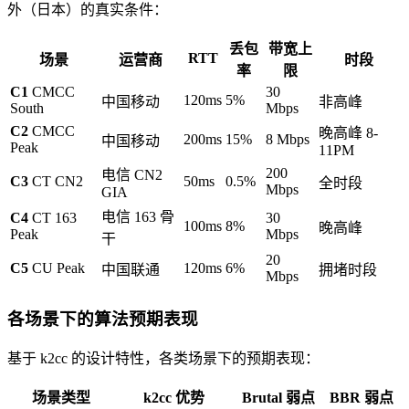
外（日本）的真实条件：
丢包
带宽上
RTT
场景
运营商
时段
率
限
C1
CMCC
30
120ms
5%
中国移动
非高峰
South
Mbps
C2
CMCC
晚高峰 8-
200ms
15%
8 Mbps
中国移动
Peak
11PM
200
电信 CN2
C3
CT CN2
50ms
0.5%
全时段
Mbps
GIA
电信 163 骨
C4
CT 163
30
100ms
8%
晚高峰
Peak
Mbps
干
20
C5
CU Peak
120ms
6%
中国联通
拥堵时段
Mbps
各场景下的算法预期表现
基于 k2cc 的设计特性，各类场景下的预期表现：
场景类型
k2cc 优势
Brutal 弱点
BBR 弱点