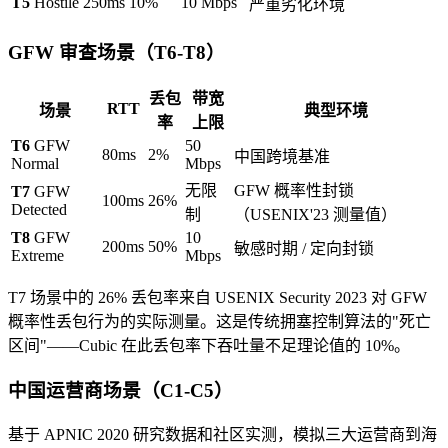
T5
Hostile
250ms
10%
10 Mbps
严重劣化环境
GFW 审查场景（T6-T8）
丢包
带宽
RTT
场景
典型环境
率
上限
T6
GFW
50
80ms
2%
中国跨境基准
Normal
Mbps
无限
GFW 概率性封锁
T7
GFW
100ms
26%
Detected
制
（USENIX'23 测量值）
T8
GFW
10
200ms
50%
敏感时期 / 定向封锁
Extreme
Mbps
T7 场景中的 26% 丢包率来自 USENIX Security 2023 对 GFW
概率性丢包行为的实际测量。这是传统拥塞控制算法的"死亡
区间"——Cubic 在此丢包率下吞吐量不足理论值的 10%。
中国运营商场景（C1-C5）
基于 APNIC 2020 研究数据和社区实测，模拟三大运营商到海