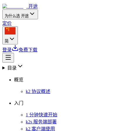
开途
为什么选 开途
定价
简
登录
免费下载
目录
概览
k2 协议概述
入门
1 分钟快速开始
k2s 服务端部署
k2 客户端使用