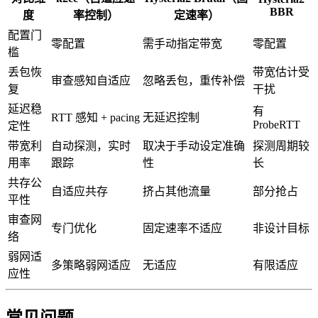
BBR
度
率控制）
定速率）
配置门
零配置
需手动指定带宽
零配置
槛
丢包恢
带宽估计受
审查感知自适应
忽略丢包，重传补偿
复
干扰
延迟稳
有
RTT 感知 + pacing
无延迟控制
ProbeRTT
定性
带宽利
自动探测，实时
取决于手动设定准确
探测周期较
用率
跟踪
性
长
共存公
自适应共存
挤占其他流量
部分抢占
平性
审查网
专门优化
固定速率不适应
非设计目标
络
弱网适
多策略弱网适应
无适应
有限适应
应性