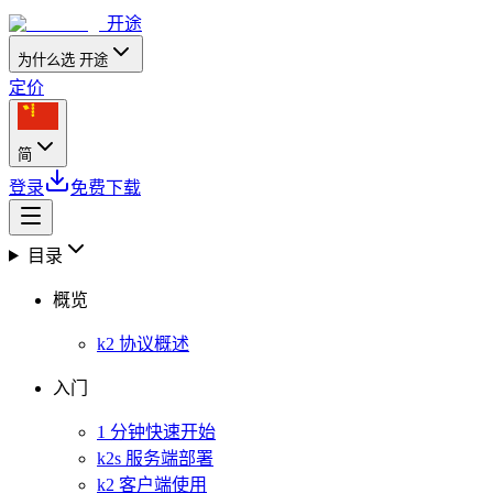
开途
为什么选 开途
定价
简
登录
免费下载
目录
概览
k2 协议概述
入门
1 分钟快速开始
k2s 服务端部署
k2 客户端使用