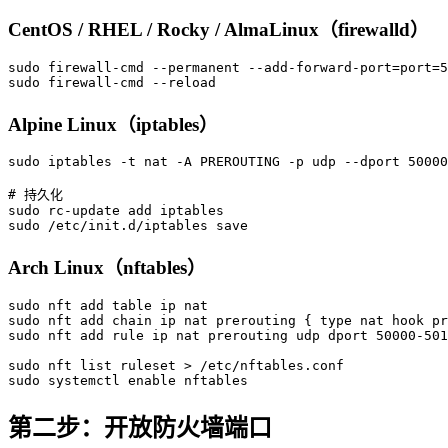
CentOS / RHEL / Rocky / AlmaLinux（firewalld）
sudo firewall-cmd --permanent --add-forward-port=port=5
Alpine Linux（iptables）
sudo iptables -t nat -A PREROUTING -p udp --dport 50000
# 持久化

sudo rc-update add iptables

Arch Linux（nftables）
sudo nft add table ip nat

sudo nft add chain ip nat prerouting { type nat hook pr
sudo nft add rule ip nat prerouting udp dport 50000-501
sudo nft list ruleset > /etc/nftables.conf

第二步：开放防火墙端口