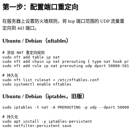
第一步：配置端口重定向
在服务器上设置防火墙规则，将 hop 端口范围的 UDP 流量重
定向到 443 端口。
Ubuntu / Debian（nftables）
# 添加 NAT 重定向规则

sudo nft add table ip nat

sudo nft add chain ip nat prerouting { type nat hook pr
sudo nft add rule ip nat prerouting udp dport 50000-501
# 持久化

sudo nft list ruleset > /etc/nftables.conf

Ubuntu / Debian（iptables，旧版）
sudo iptables -t nat -A PREROUTING -p udp --dport 50000
# 持久化

sudo apt install -y iptables-persistent
