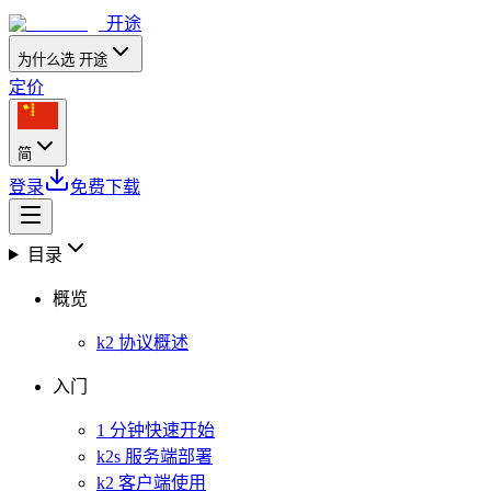
开途
为什么选 开途
定价
简
登录
免费下载
目录
概览
k2 协议概述
入门
1 分钟快速开始
k2s 服务端部署
k2 客户端使用