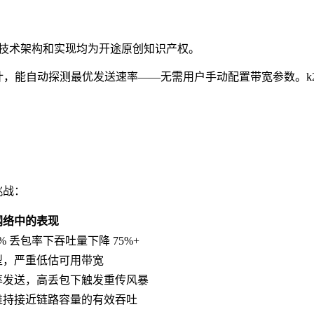
念、技术架构和实现均为开途原创知识产权。
高丢包网络环境设计，能自动探测最优发送速率——无需用户手动配置带宽参数
挑战：
网络中的表现
 丢包率下吞吐量下降 75%+
型，严重低估可用带宽
率发送，高丢包下触发重传风暴
维持接近链路容量的有效吞吐