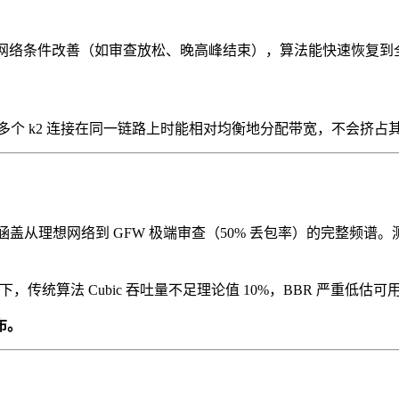
一旦网络条件改善（如审查放松、晚高峰结束），算法能快速恢复
平共存。多个 k2 连接在同一链路上时能相对均衡地分配带宽，不会挤
涵盖从理想网络到 GFW 极端审查（50% 丢包率）的完整频谱。测试场景
3 实测值）下，传统算法 Cubic 吞吐量不足理论值 10%，BBR 严重低
布。