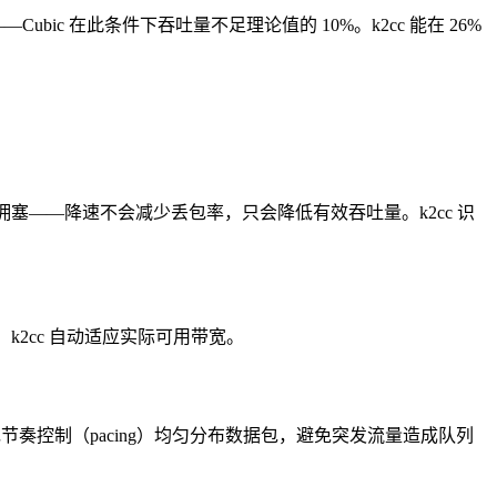
——Cubic 在此条件下吞吐量不足理论值的 10%。k2cc 能在 26%
塞——降速不会减少丢包率，只会降低有效吞吐量。k2cc 识
2cc 自动适应实际可用带宽。
发包节奏控制（pacing）均匀分布数据包，避免突发流量造成队列