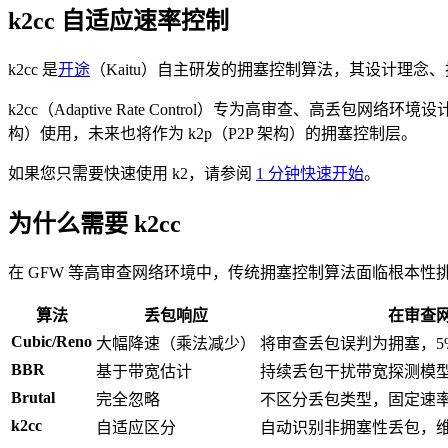
k2cc 自适应速率控制
k2cc 是
开途
（Kaitu）自主研发的拥塞控制算法，其设计理
k2cc（Adaptive Rate Control）专为高审查、
构）使用，未来也将作为 k2p（P2P 架构）的拥塞控制层。
如果您只需要快速使用 k2，请参阅
1 分钟快速开始
。
为什么需要 k2cc
在 GFW 等高审查网络环境中，传统拥塞控制算法面临根本性
算法
丢包响应
在审查
Cubic/Reno
大幅降速（乘法减少）
将审查丢包误判为拥塞，5%
BBR
基于带宽估计
持续丢包干扰带宽探测模
Brutal
完全忽略
不区分丢包类型，固定速
k2cc
自适应区分
自动识别非拥塞性丢包，