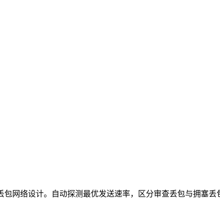
查、高丢包网络设计。自动探测最优发送速率，区分审查丢包与拥塞丢包，无