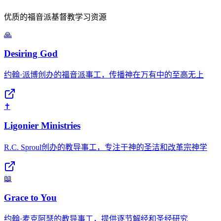
优质的福音派基督教学习资源
🙏
Desiring God
约翰·派博创办的福音派事工，传播神在万有中的至高无上
✝️
Ligonier Ministries
R.C. Sproul创办的教导事工，专注于神的圣洁和改革宗神学
📖
Grace to You
约翰·麦克阿瑟的教导事工，提供逐节解经和圣经研究