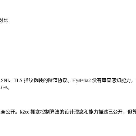
能对比
TLS 指纹伪装的隧道协议。Hysteria2 没有审查感知能力，VLESS
0%。
已完全公开。k2cc 拥塞控制算法的设计理念和能力描述已公开，但算