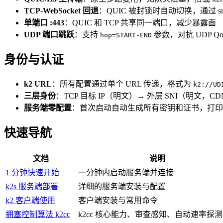
TCP-WebSocket 回退
：QUIC 被封锁时自动切换，通过 s
单端口 :443
：QUIC 和 TCP 共享同一端口，减少暴露面
UDP 端口跳跃
：支持
参数，对抗 UDP Qo
hop=START-END
身份与认证
k2 URL
：所有配置通过单个 URL 传递，格式为
k2://UD
三层身份
：TCP 目标 IP（明文）→ 外层 SNI（明文，CD
服务端零配置
：首次启动自动生成所有密钥和证书，打印即
快速导航
文档
说明
1 分钟快速开始
一分钟内启动服务端并连接
k2s 服务端部署
详细的服务端安装与配置
k2 客户端使用
客户端安装与常用命令
拥塞控制算法 k2cc
k2cc 核心能力、审查感知、自动速率探测