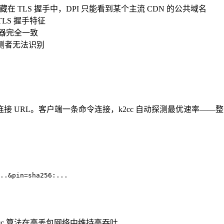
 TLS 握手中，DPI 只能看到某个主流 CDN 的公共域名
 的 TLS 握手特征
服务器完全一致
探测者无法识别
 URL。客户端一条命令连接，k2cc 自动探测最优速率——
cc 算法在高丢包网络中维持高吞吐