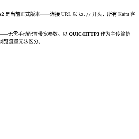
k2
是当前正式版本——连接 URL 以
开头，所有 Kaitu 客
k2://
——无需手动配置带宽参数。以
QUIC/HTTP3
作为主传输协
PS 浏览流量无法区分。