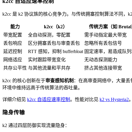
k2cc 自适应速率控制
k2cc 是 k2 协议族的核心竞争力。与传统拥塞控制算法不同，k2
能力
k2cc（k2）
传统方案（如 Bruta
带宽配置
全自动探测，零配置
需手动指定最大带宽
丢包响应
区分拥塞丢包与审查丢包
忽略所有丢包信号
延迟控制
RTT 感知，抑制 bufferbloat
固定速率，易造成队列
网络适应
实时跟踪带宽变化
无动态探测能力
共存公平性
与其他流量和平共存
挤占其他连接带宽
k2cc 的核心创新在于
审查感知机制
：在高审查网络中，大量丢包
环境中维持远高于传统算法的吞吐量。
详细介绍见
k2cc 自适应速率控制
。性能对比见
k2 vs Hysteria2
隐身传输
k2 通过四层防御实现流量隐身：