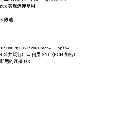
mux 实现连接复用
S 限速
ID:TOKEN@HOST:PORT?ech=...&pin=...
N 公共域名）→ 内层 SNI（ECH 加密）
用的连接 URL