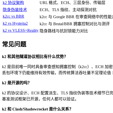
k2 协议架构
URL 格式、ECH、三层身份、传输层
隐身伪装技术
ECH、TLS 指纹、主动探测对抗
k2cc vs BBR
k2cc 与 Google BBR 在审查网络中的性
k2 vs Hysteria2
k2cc 与 Brutal/BBR 拥塞控制对比与测评
k2 vs VLESS+Reality
隐身路线与抗封锁能力对比
常见问题
k2 和其他隧道协议相比有什么优势？
k2 是目前唯一同时具备审查感知拥塞控制（k2cc）、ECH 加密 SNI、
丢包环境下仍能维持有效传输，而传统算法吞吐量不足理论值 1
k2 是开源的吗？
k2 的协议设计、ECH 配置派生、TLS 指纹伪装等技术细节
基准测试框架已开源，任何人都可以验证。
k2 和 Clash/Shadowrocket 是什么关系？