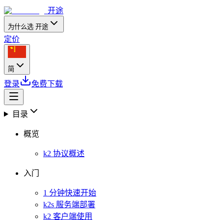
开途
为什么选 开途
定价
简
登录
免费下载
目录
概览
k2 协议概述
入门
1 分钟快速开始
k2s 服务端部署
k2 客户端使用