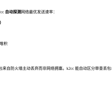
cc
自动探测
网络最优发送速率：
l）
堆积
来自防火墙主动丢弃而非网络拥塞。k2cc 能自动区分审查丢包
。