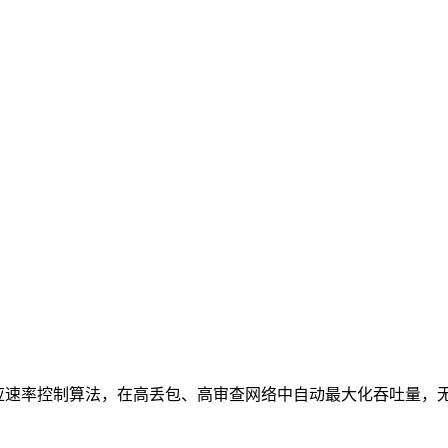
k2cc 自适应速率控制算法，在高丢包、高审查网络中自动最大化吞吐量