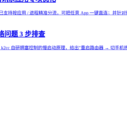
端与安卓现已支持按应用 / 进程精准分流，可把任意 App 一键直
络问题 3 步排查
c 自研拥塞控制的慢启动原理，给出"重启路由器 → 切手机热点 