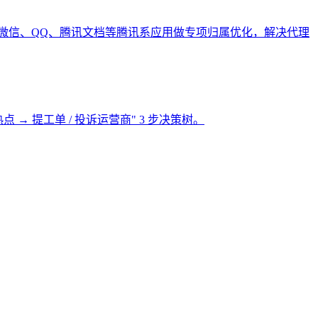
连；并针对微信、QQ、腾讯文档等腾讯系应用做专项归属优化，解决代理
→ 提工单 / 投诉运营商" 3 步决策树。