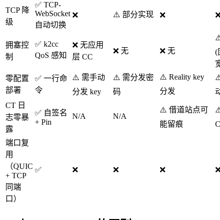
✅ TCP-
TCP 降
WebSocket
⚠️ 部分实现
❌
❌
级
自动切换
⚠
✅ k2cc
拥塞控
❌ 无应用
❌ 无
❌ 无
QoS 感知
制
层 CC
⚠️ Reality key
⚠️ 需手动
⚠️ 需分发密
零配置
✅ 一行命
部署
令
分发
分发 key
码
CT 日
⚠️ 借道站点可
✅ 自签名
N/A
N/A
志零暴
+ Pin
能留痕
露
端口复
用
（QUIC
✅
❌
❌
❌
+ TCP
同端
口）