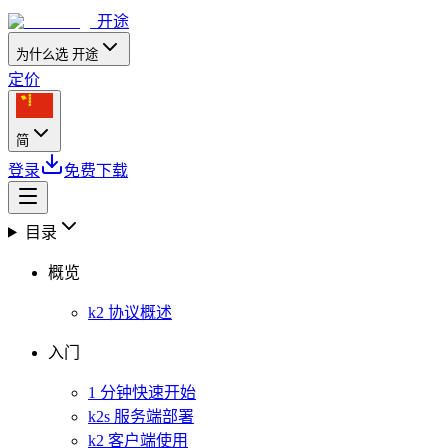
开途
为什么选 开途
定价
简
登录
免费下载
目录
概览
k2 协议概述
入门
1 分钟快速开始
k2s 服务端部署
k2 客户端使用