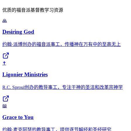
优质的福音派基督教学习资源
🙏
Desiring God
约翰·派博创办的福音派事工，传播神在万有中的至高无上
✝️
Ligonier Ministries
R.C. Sproul创办的教导事工，专注于神的圣洁和改革宗神学
📖
Grace to You
约翰·麦克阿瑟的教导事工，提供逐节解经和圣经研究