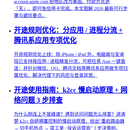
account.apple.com 把地区改为美国、付款方式选
「无」，即可免信用卡完成。本文图解 2026 最新可行步
骤与避坑要点。
开途规则优化：分应用 / 进程分流 +
腾讯系应用专项优化
开途规则优化上线：除 iPhone / iPad 外，电脑端与安卓
现已支持按应用 / 进程精准分流，可把任意 App 一键直
连；并针对微信、QQ、腾讯文档等腾讯系应用做专项归
属优化，解决代理下的风控与登录异常。
开途使用指南：k2cc 慢启动原理 + 网
络问题 3 步排查
为什么刚连上不是峰速？遇到访问问题怎么排查？讲清
楚 k2cc 自研拥塞控制的慢启动原理，给出"重启路由器
→ 切手机热点 → 提工单 / 投诉运营商" 3 步决策树。