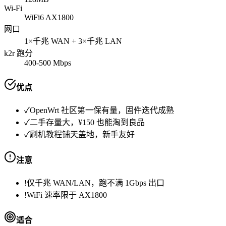
Wi-Fi
WiFi6 AX1800
网口
1×千兆 WAN + 3×千兆 LAN
k2r 跑分
400-500 Mbps
优点
✓
OpenWrt 社区第一保有量，固件迭代成熟
✓
二手存量大，¥150 也能淘到良品
✓
刷机教程铺天盖地，新手友好
注意
!
仅千兆 WAN/LAN，跑不满 1Gbps 出口
!
WiFi 速率限于 AX1800
适合