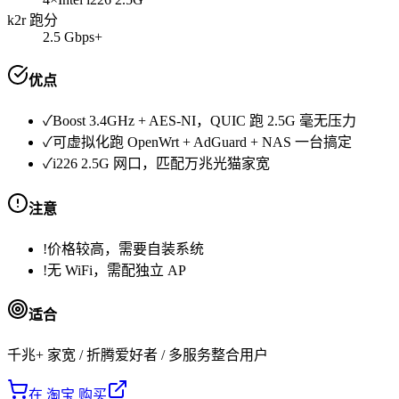
k2r 跑分
2.5 Gbps+
优点
✓
Boost 3.4GHz + AES-NI，QUIC 跑 2.5G 毫无压力
✓
可虚拟化跑 OpenWrt + AdGuard + NAS 一台搞定
✓
i226 2.5G 网口，匹配万兆光猫家宽
注意
!
价格较高，需要自装系统
!
无 WiFi，需配独立 AP
适合
千兆+ 家宽 / 折腾爱好者 / 多服务整合用户
在 淘宝 购买