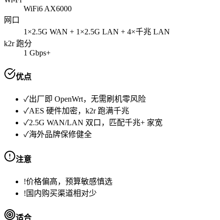
WiFi6 AX6000
网口
1×2.5G WAN + 1×2.5G LAN + 4×千兆 LAN
k2r 跑分
1 Gbps+
优点
✓
出厂即 OpenWrt，无需刷机零风险
✓
AES 硬件加密，k2r 跑满千兆
✓
2.5G WAN/LAN 双口，匹配千兆+ 家宽
✓
海外品牌保修健全
注意
!
价格偏高，预算敏感慎选
!
国内购买渠道相对少
适合