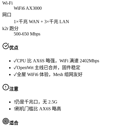
Wi-Fi
WiFi6 AX3000
网口
1×千兆 WAN + 3×千兆 LAN
k2r 跑分
500-650 Mbps
优点
✓
CPU 比 AX6S 略强，WiFi 满速 2402Mbps
✓
OpenWrt 主线已合并，固件稳定
✓
全屋 WiFi6 体验，Mesh 组网友好
注意
!
仍是千兆口，无 2.5G
!
刷机门槛比 AX6S 略高
适合