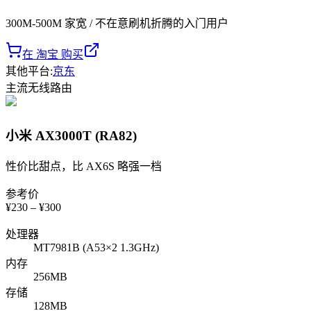
300M-500M 家宽 / 不在意刷机折腾的入门用户
在 淘宝 购买
其他平台
:
京东
主流
无线路由
小米 AX3000T (RA82)
性价比甜点，比 AX6S 略强一档
参考价
¥
230
– ¥
300
处理器
MT7981B (A53×2 1.3GHz)
内存
256MB
存储
128MB