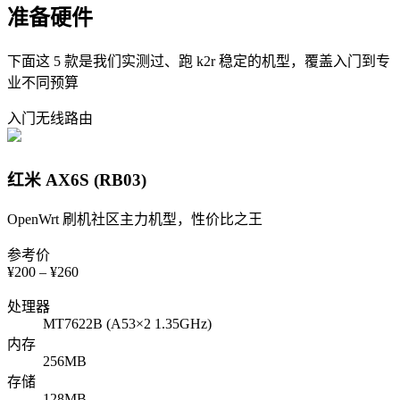
准备硬件
下面这 5 款是我们实测过、跑 k2r 稳定的机型，覆盖入门到专
业不同预算
入门
无线路由
红米 AX6S (RB03)
OpenWrt 刷机社区主力机型，性价比之王
参考价
¥
200
– ¥
260
处理器
MT7622B (A53×2 1.35GHz)
内存
256MB
存储
128MB