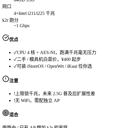
网口
4×Intel i211/i225 千兆
k2r 跑分
~1 Gbps
优点
✓
CPU 4 核 + AES-NI，跑满千兆毫无压力
✓
二手 / 模具机白菜价，¥400 起步
✓
可装 iStoreOS / OpenWrt / iKuai 任你选
注意
!
上限锁千兆，未来 2.5G 普及后扩展性差
!
无 WiFi，需配独立 AP
适合
旁路由 / 已有 AP 想加 k2r 的家庭