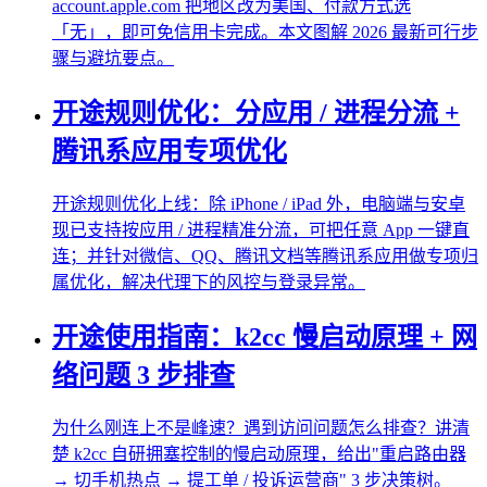
account.apple.com 把地区改为美国、付款方式选
「无」，即可免信用卡完成。本文图解 2026 最新可行步
骤与避坑要点。
开途规则优化：分应用 / 进程分流 +
腾讯系应用专项优化
开途规则优化上线：除 iPhone / iPad 外，电脑端与安卓
现已支持按应用 / 进程精准分流，可把任意 App 一键直
连；并针对微信、QQ、腾讯文档等腾讯系应用做专项归
属优化，解决代理下的风控与登录异常。
开途使用指南：k2cc 慢启动原理 + 网
络问题 3 步排查
为什么刚连上不是峰速？遇到访问问题怎么排查？讲清
楚 k2cc 自研拥塞控制的慢启动原理，给出"重启路由器
→ 切手机热点 → 提工单 / 投诉运营商" 3 步决策树。