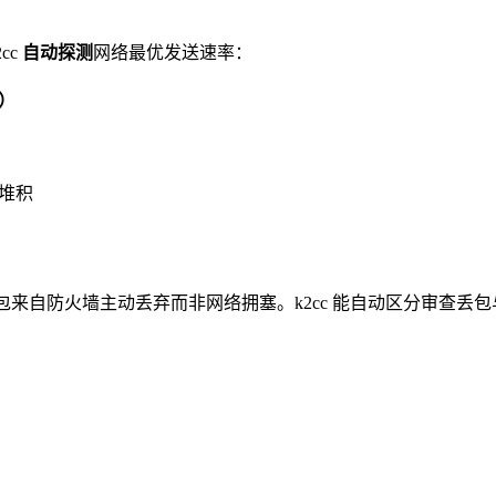
cc
自动探测
网络最优发送速率：
l）
堆积
来自防火墙主动丢弃而非网络拥塞。k2cc 能自动区分审查丢包
。