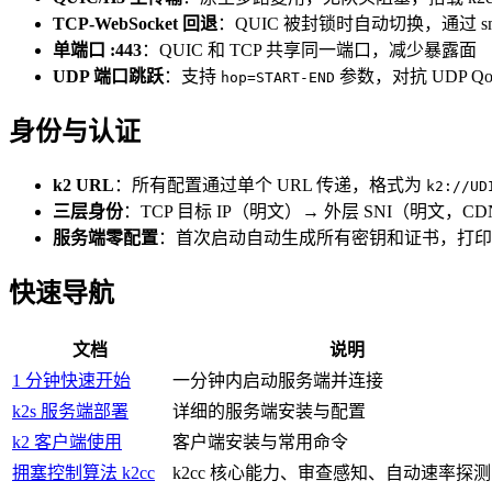
TCP-WebSocket 回退
：QUIC 被封锁时自动切换，通过 s
单端口 :443
：QUIC 和 TCP 共享同一端口，减少暴露面
UDP 端口跳跃
：支持
参数，对抗 UDP Qo
hop=START-END
身份与认证
k2 URL
：所有配置通过单个 URL 传递，格式为
k2://UD
三层身份
：TCP 目标 IP（明文）→ 外层 SNI（明文，CD
服务端零配置
：首次启动自动生成所有密钥和证书，打印即
快速导航
文档
说明
1 分钟快速开始
一分钟内启动服务端并连接
k2s 服务端部署
详细的服务端安装与配置
k2 客户端使用
客户端安装与常用命令
拥塞控制算法 k2cc
k2cc 核心能力、审查感知、自动速率探测