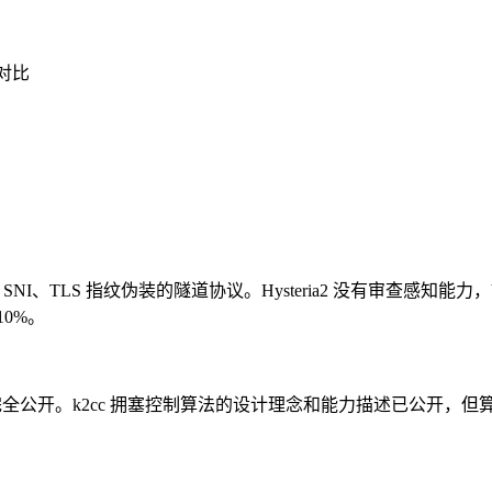
能对比
TLS 指纹伪装的隧道协议。Hysteria2 没有审查感知能力，VLESS
0%。
已完全公开。k2cc 拥塞控制算法的设计理念和能力描述已公开，但算