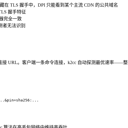
 TLS 握手中，DPI 只能看到某个主流 CDN 的公共域名
 的 TLS 握手特征
服务器完全一致
探测者无法识别
 URL。客户端一条命令连接，k2cc 自动探测最优速率——
cc 算法在高丢包网络中维持高吞吐