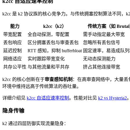
k2cc 自适应速率控制
k2cc 是 k2 协议族的核心竞争力。与传统拥塞控制算法不同，k2
能力
k2cc（k2）
传统方案（如 Bruta
带宽配置
全自动探测，零配置
需手动指定最大带宽
丢包响应
区分拥塞丢包与审查丢包
忽略所有丢包信号
延迟控制
RTT 感知，抑制 bufferbloat
固定速率，易造成队列
网络适应
实时跟踪带宽变化
无动态探测能力
共存公平性
与其他流量和平共存
挤占其他连接带宽
k2cc 的核心创新在于
审查感知机制
：在高审查网络中，大量丢包
环境中维持远高于传统算法的吞吐量。
详细介绍见
k2cc 自适应速率控制
。性能对比见
k2 vs Hysteria2
隐身传输
k2 通过四层防御实现流量隐身：