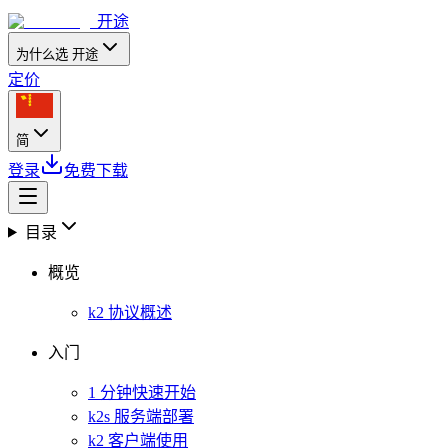
开途
为什么选 开途
定价
简
登录
免费下载
目录
概览
k2 协议概述
入门
1 分钟快速开始
k2s 服务端部署
k2 客户端使用