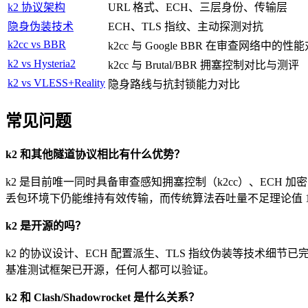
k2 协议架构
URL 格式、ECH、三层身份、传输层
隐身伪装技术
ECH、TLS 指纹、主动探测对抗
k2cc vs BBR
k2cc 与 Google BBR 在审查网络中的性
k2 vs Hysteria2
k2cc 与 Brutal/BBR 拥塞控制对比与测评
k2 vs VLESS+Reality
隐身路线与抗封锁能力对比
常见问题
k2 和其他隧道协议相比有什么优势？
k2 是目前唯一同时具备审查感知拥塞控制（k2cc）、ECH 加密 SNI、
丢包环境下仍能维持有效传输，而传统算法吞吐量不足理论值 1
k2 是开源的吗？
k2 的协议设计、ECH 配置派生、TLS 指纹伪装等技术细节
基准测试框架已开源，任何人都可以验证。
k2 和 Clash/Shadowrocket 是什么关系？