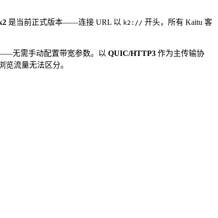
k2
是当前正式版本——连接 URL 以
开头，所有 Kaitu 客
k2://
——无需手动配置带宽参数。以
QUIC/HTTP3
作为主传输协
PS 浏览流量无法区分。