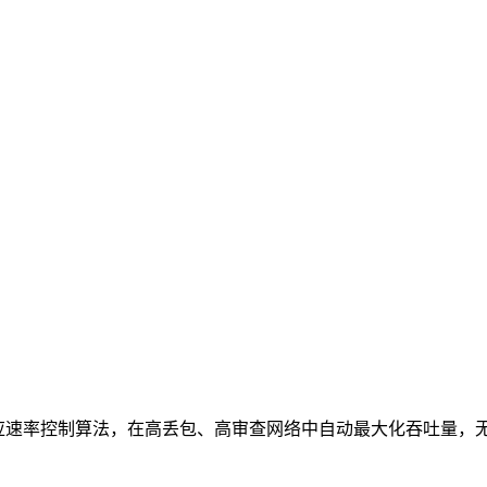
k2cc 自适应速率控制算法，在高丢包、高审查网络中自动最大化吞吐量