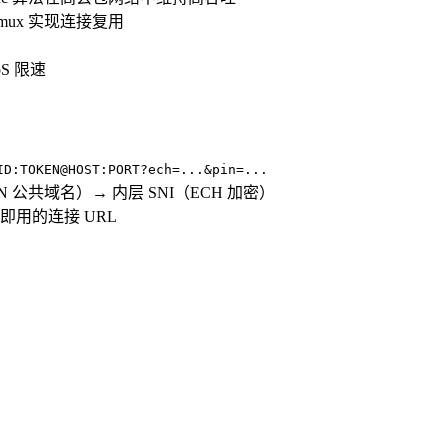
mux 实现连接复用
S 限速
ID:TOKEN@HOST:PORT?ech=...&pin=...
N 公共域名）→ 内层 SNI（ECH 加密）
用的连接 URL