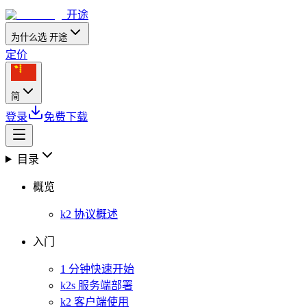
开途
为什么选 开途
定价
简
登录
免费下载
目录
概览
k2 协议概述
入门
1 分钟快速开始
k2s 服务端部署
k2 客户端使用