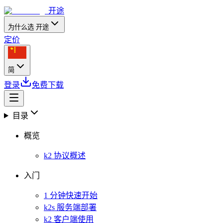
开途
为什么选 开途
定价
简
登录
免费下载
目录
概览
k2 协议概述
入门
1 分钟快速开始
k2s 服务端部署
k2 客户端使用