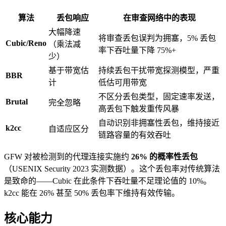
算法
丢包响应
在审查网络中的表现
大幅降速
将审查丢包误判为拥塞，5% 丢包
Cubic/Reno
（乘法减
率下吞吐量下降 75%+
少）
基于带宽估
持续丢包干扰带宽探测模型，严重
BBR
计
低估可用带宽
不区分丢包类型，固定速率发送，
Brutal
完全忽略
高丢包下触发重传风暴
自动识别非拥塞性丢包，维持接近
k2cc
自适应区分
链路容量的有效吞吐
GFW 对被检测到的代理连接实施约
26% 的概率性丢包
（USENIX Security 2023 实测数据）。这个丢包率对传统算法
是致命的——Cubic 在此条件下吞吐量不足理论值的 10%。
k2cc 能在 26% 甚至 50% 丢包率下维持有效传输。
核心能力